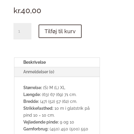
kr.
40,00
Majas
Tilføj til kurv
Cardigan
antal
Beskrivelse
Anmeldelser (0)
Størrelse:
(S) M (L) XL
Længde:
(63) 67 (69) 71 cm.
Bredde:
(47) (52) 57 (62) cm.
Strikkefasthed:
10 m i glatstrik på
pind 10 = 10 cm.
Vejledende pinde:
9 og 10
Garnforbrug:
(450) 450 (500) 550