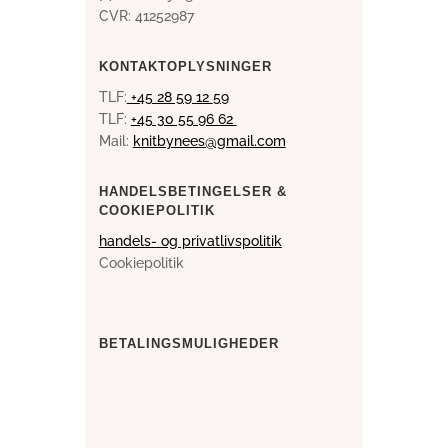
CVR: 41252987
KONTAKTOPLYSNINGER
TLF:
+45 28 59 12
59
TLF:
+45 30 55 96 62
Mail:
knitbynees@gmail.com
HANDELSBETINGELSER &
COOKIEPOLITIK
handels- og privatlivspolitik
Cookiepolitik
BETALINGSMULIGHEDER