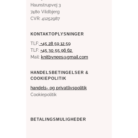
Haunstrupvej 3
7480 Vildbjerg
CVR: 41252987
KONTAKTOPLYSNINGER
TLF:
+45 28 59 12
59
TLF:
+45 30 55 96 62
Mail:
knitbynees@gmail.com
HANDELSBETINGELSER &
COOKIEPOLITIK
handels- og privatlivspolitik
Cookiepolitik
BETALINGSMULIGHEDER