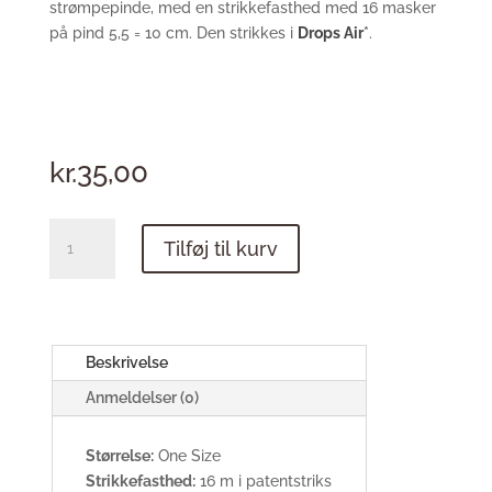
strømpepinde, med en strikkefasthed med 16 masker
på pind 5,5 = 10 cm. Den strikkes i
Drops Air
*
.
kr.
35,00
Beret
Tilføj til kurv
by
Nees
antal
Beskrivelse
Anmeldelser (0)
Størrelse:
One Size
Strikkefasthed:
16 m i patentstriks