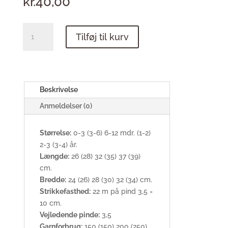
kr.
40,00
Ballerina
Tilføj til kurv
Blusen
antal
Beskrivelse
Anmeldelser (0)
Størrelse:
0-3 (3-6) 6-12 mdr. (1-2)
2-3 (3-4) år.
Længde:
26 (28) 32 (35) 37 (39)
cm.
Bredde:
24 (26) 28 (30) 32 (34) cm.
Strikkefasthed:
22 m på pind 3,5 =
10 cm.
Vejledende pinde:
3,5
Garnforbrug:
150 (150) 200 (250)