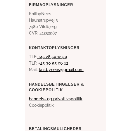
FIRMAOPLYSNINGER
KnitbyNees
Haunstrupvej 3
7480 Vildbjerg
CVR: 41252987
KONTAKTOPLYSNINGER
TLF:
+45 28 59 12
59
TLF:
+45 30 55 96 62
Mail:
knitbynees@gmail.com
HANDELSBETINGELSER &
COOKIEPOLITIK
handels- og privatlivspolitik
Cookiepolitik
BETALINGSMULIGHEDER